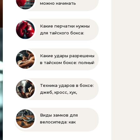
можно начинать
заниматься боксом?
Полное руководство
для родителей
Какие перчатки нужны
для тайского бокса:
выбор веса и размера
Какие удары разрешены
в тайском боксе: полный
список и правила муай-
тай
Техника ударов в боксе:
джеб, кросс, хук,
апперкот для
начинающих
Виды замков для
велосипеда: как
выбрать надежную
защиту для