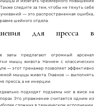
 мышцы и избегать чрезмерного повышения
акже следите за тем, чтобы не тянуть себя
учиваний — это распространенная ошибка,
равме шейного отдела.
жнения для пресса в
ые залы предлагают огромный арсенал
тки мышц живота. Начнем с классических
уле — этот тренажер позволяет эффективно
рямой мышцы живота. Главное — выполнять
я пресса, а не инерции.
идеально подходят подъемы ног в висе на
порах. Это упражнение считается одним из
аиболее сложных в техническом исполнении.