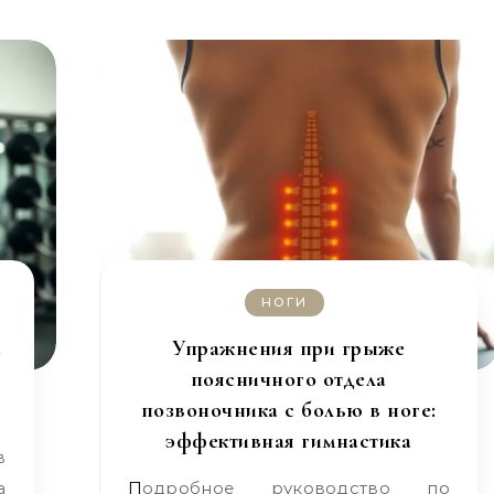
НОГИ
а
Упражнения при грыже
поясничного отдела
позвоночника с болью в ноге:
эффективная гимнастика
а
Подробное руководство по