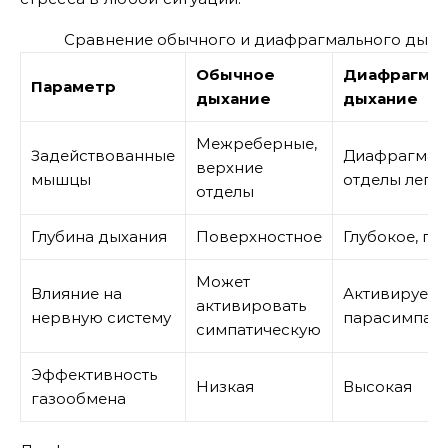
Сравнение обычного и диафрагмального дыха
Обычное
Диафрагмал
Параметр
дыхание
дыхание
Межреберные,
Задействованные
Диафрагма, 
верхние
мышцы
отделы легк
отделы
Глубина дыхания
Поверхностное
Глубокое, по
Может
Влияние на
Активирует
активировать
нервную систему
парасимпат
симпатическую
Эффективность
Низкая
Высокая
газообмена