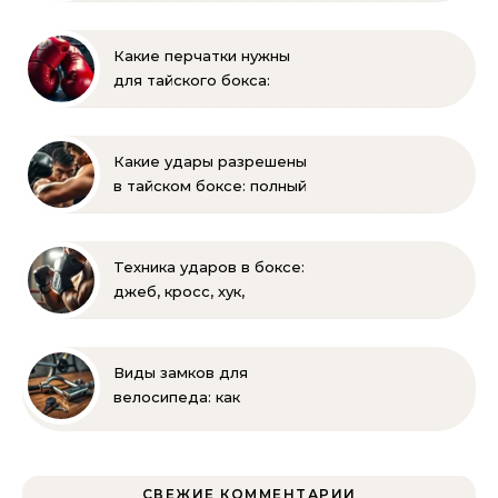
Полное руководство
для родителей
Какие перчатки нужны
для тайского бокса:
выбор веса и размера
Какие удары разрешены
в тайском боксе: полный
список и правила муай-
тай
Техника ударов в боксе:
джеб, кросс, хук,
апперкот для
начинающих
Виды замков для
велосипеда: как
выбрать надежную
защиту для
двухколесного друга
СВЕЖИЕ КОММЕНТАРИИ