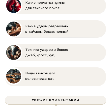
для родителей
Какие перчатки нужны
для тайского бокса:
выбор веса и размера
Какие удары разрешены
в тайском боксе: полный
список и правила муай-
тай
Техника ударов в боксе:
джеб, кросс, хук,
апперкот для
начинающих
Виды замков для
велосипеда: как
выбрать надежную
защиту для
двухколесного друга
СВЕЖИЕ КОММЕНТАРИИ