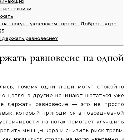
ачинающих
утые техники
ежать
 на ногу»: укрепляем пресс. Доброе утро.
25
я держать равновесие?
ржать равновесие на одной
ались, почему одни люди могут спокойно
вно цапля, а другие начинают шататься уже
ие держать равновесие — это не просто
авык, который пригодится в повседневной
устойчивости на ногах помогает улучшить
репить мышцы кора и снизить риск травм.
 как научиться стоять на ногах уверенно и