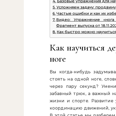
Базовые упражнения для н
Усложняем задачу: продвин
Частые ошибки и как их изб
Видео: Упражнение «нога
Фрагмент выпуска от 18.11.20
Как быстро можно научитьс
Как научиться де
ноге
Вы когда-нибудь задумыв
стоять на одной ноге, сло
через пару секунд? Умен
забавный трюк, а важный н
жизни и спорте. Развитие 
координацию движений, ук
В этой статье мы разберем,