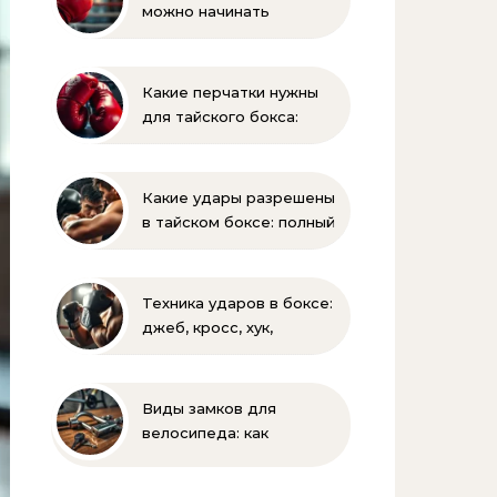
можно начинать
заниматься боксом?
Полное руководство
для родителей
Какие перчатки нужны
для тайского бокса:
выбор веса и размера
Какие удары разрешены
в тайском боксе: полный
список и правила муай-
тай
Техника ударов в боксе:
джеб, кросс, хук,
апперкот для
начинающих
Виды замков для
велосипеда: как
выбрать надежную
защиту для