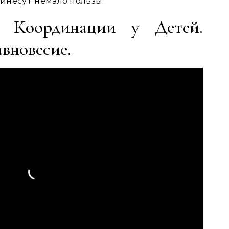
инесут немало пользы.
е Координации у Детей.
вновесие.