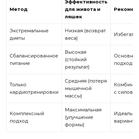
Эффективность
Метод
для живота и
Рекомен
ляшек
Экстремальные
Низкая (возврат
Избегать
диеты
веса)
Высокая
Сбалансированное
Основно
(стойкий
питание
подход
результат)
Средняя (потеря
Только
Комбинир
мышечной
кардиотренировки
с силовы
массы)
Максимальная
Комплексный
Идеальны
(улучшение
подход
вариант
формы)