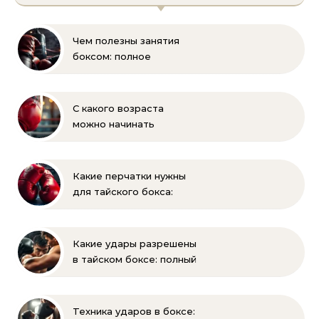
Чем полезны занятия
боксом: полное
руководство для
начинающих
С какого возраста
можно начинать
заниматься боксом?
Полное руководство
для родителей
Какие перчатки нужны
для тайского бокса:
выбор веса и размера
Какие удары разрешены
в тайском боксе: полный
список и правила муай-
тай
Техника ударов в боксе: