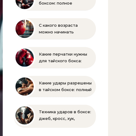
боксом: полное
руководство для
начинающих
С какого возраста
можно начинать
заниматься боксом?
Полное руководство
для родителей
Какие перчатки нужны
для тайского бокса:
выбор веса и размера
Какие удары разрешены
в тайском боксе: полный
список и правила муай-
тай
Техника ударов в боксе:
джеб, кросс, хук,
апперкот для
начинающих