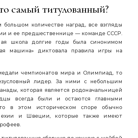
кто самый титулованный?
м большом количестве наград, все взгляды
ии и ее предшественнице — команде СССР.
ная школа долгие годы была синонимом
ная машина» диктовала правила игры на
 медали чемпионатов мира и Олимпиад, то
езусловный лидер. За ними с небольшим
анады, которая является родоначальницей
адцы всегда были и остаются главными
сто в этом историческом споре обычно
Чехии и Швеции, которые также имеют
рофеев.