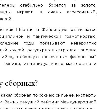
перь стабильно борется за золото.
манды играют в очень агрессивный,
оккей.
кие как Швеция и Финляндия, отличаются
сциплиной и тактической грамотностью.
следние годы показывают невероятно
ный хоккей, регулярно выигрывая топовые
ссийскую сборную постоянным фаворитом?
 техники, индивидуального мастерства и
у сборных?
какая сборная по хоккею сильнее, эксперты
ли. Важны текущий рейтинг Международной
езультаты последних лет и состав команды,