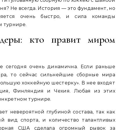
ю титулованную сборную по хоккею с шайбой
ня? Не всегда. История — это фундамент, но
няется очень быстро, и сила команды
м турнире.
деры: кто правит миром
е сегодня очень динамична. Если раньше
ера, то сейчас сильнейшие сборные мира
большую хоккейную шестерку». В нее входят
еция, Финляндия и Чехия. Любая из этих
онкретном турнире.
ет невероятной глубиной состава, так как
й вид спорта, и количество талантливых
борная США сделала огромный рывок за