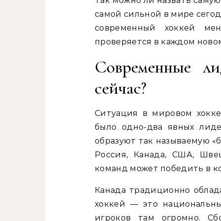
Так можно ли назвать саму
самой сильной в мире сегод
современный хоккей ме
проверяется в каждом ново
Современные ли
сейчас?
Ситуация в мировом хокке
было одно-два явных лид
образуют так называемую «
Россия, Канада, США, Шв
команд может победить в к
Канада традиционно облада
хоккей — это национальны
игроков там огромно. С