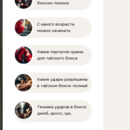
боксом: полное
руководство для
начинающих
С какого возраста
можно начинать
заниматься боксом?
Полное руководство
для родителей
Какие перчатки нужны
для тайского бокса:
выбор веса и размера
Какие удары разрешены
в тайском боксе: полный
список и правила муай-
тай
Техника ударов в боксе:
джеб, кросс, хук,
апперкот для
начинающих