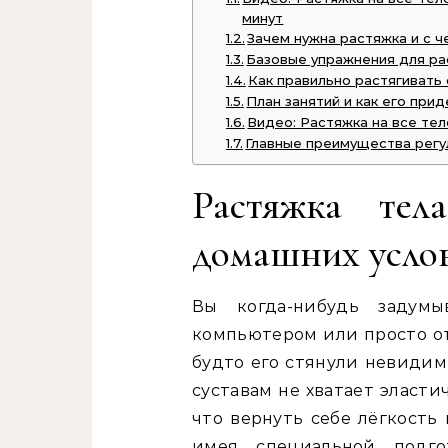
минут
Зачем нужна растяжка и с ч
Базовые упражнения для ра
Как правильно растягивать
План занятий и как его при
Видео: Растяжка на все тел
Главные преимущества регу
Растяжка те
домашних услов
Вы когда-нибудь задумы
компьютером или просто от
будто его стянули невидим
суставам не хватает эласти
что вернуть себе лёгкость
имея специальной подго