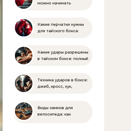
можно начинать
заниматься боксом?
Полное руководство
для родителей
Какие перчатки нужны
для тайского бокса:
выбор веса и размера
Какие удары разрешены
в тайском боксе: полный
список и правила муай-
тай
Техника ударов в боксе:
джеб, кросс, хук,
апперкот для
начинающих
Виды замков для
велосипеда: как
выбрать надежную
защиту для