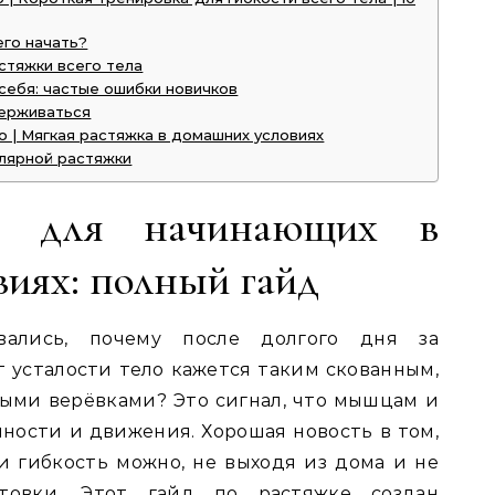
его начать?
стяжки всего тела
 себя: частые ошибки новичков
держиваться
о | Мягкая растяжка в домашних условиях
лярной растяжки
ла для начинающих в
иях: полный гайд
вались, почему после долгого дня за
 усталости тело кажется таким скованным,
ыми верёвками? Это сигнал, что мышцам и
чности и движения. Хорошая новость в том,
 и гибкость можно, не выходя из дома и не
товки. Этот гайд по растяжке создан