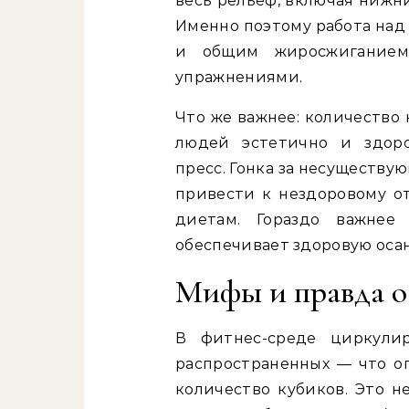
весь рельеф, включая нижн
Именно поэтому работа над
и общим жиросжигание
упражнениями.
Что же важнее: количество
людей эстетично и здор
пресс. Гонка за несуществ
привести к нездоровому о
диетам. Гораздо важнее
обеспечивает здоровую осан
Мифы и правда о
В фитнес-среде циркули
распространенных — что о
количество кубиков. Это н