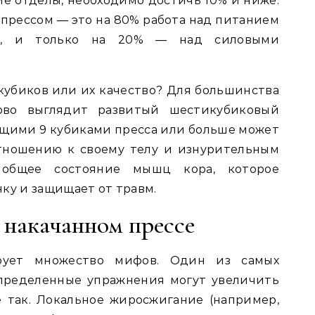
ие отделы, необходимо достичь 10% и ниже.
 прессом — это на 80% работа над питанием
м, и только на 20% — над силовыми
 кубиков или их качество? Для большинства
ово выглядит развитый шестикубиковый
ующими 9 кубиками пресса или больше может
тношению к своему телу и изнурительным
 общее состояние мышц кора, которое
ку и защищает от травм.
 накачанном прессе
рует множество мифов. Один из самых
пределенные упражнения могут увеличить
е так. Локальное жиросжигание (например,