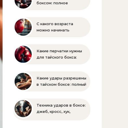
боксом: полное
руководство для
начинающих
С какого возраста
можно начинать
заниматься боксом?
Полное руководство
для родителей
Какие перчатки нужны
для тайского бокса:
выбор веса и размера
Какие удары разрешены
в тайском боксе: полный
список и правила муай-
тай
Техника ударов в боксе:
джеб, кросс, хук,
апперкот для
начинающих