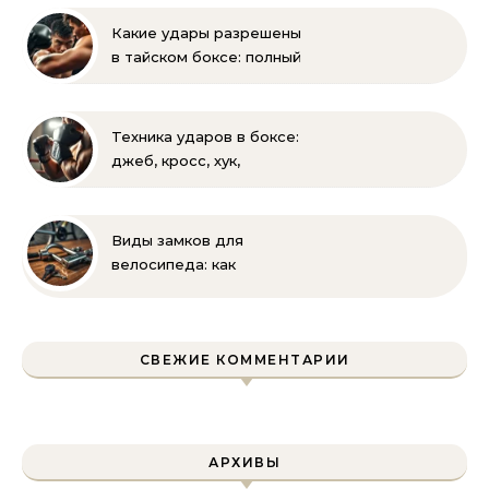
Какие удары разрешены
в тайском боксе: полный
список и правила муай-
тай
Техника ударов в боксе:
джеб, кросс, хук,
апперкот для
начинающих
Виды замков для
велосипеда: как
выбрать надежную
защиту для
двухколесного друга
СВЕЖИЕ КОММЕНТАРИИ
АРХИВЫ