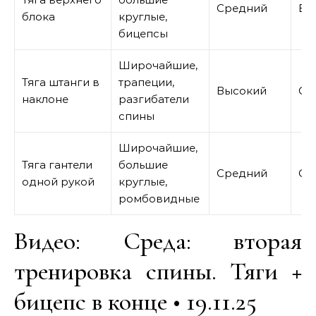
Средний
Вы
блока
круглые,
бицепсы
Широчайшие,
Тяга штанги в
трапеции,
Высокий
Ср
наклоне
разгибатели
спины
Широчайшие,
Тяга гантели
большие
Средний
Ср
одной рукой
круглые,
ромбовидные
Видео: Среда: вторая
тренировка спины. Тяги +
бицепс в конце • 19.11.25