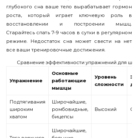
глубокого сна ваше тело вырабатывает гормон
роста, который играет ключевую роль в
восстановлении и построении мышц.
Старайтесь спать 7-9 часов в сутки в регулярном
режиме. Недостаток сна может свести на нет
все ваши тренировочные достижения.
Сравнение эффективности упражнений для ши
Основные
Уровень
Эф
Упражнение
работающие
сложности
дл
мышцы
Подтягивания
Широчайшие,
широким
ромбовидные,
Высокий
Оч
хватом
бицепсы
Широчайшие,
Тяга верхнего
большие