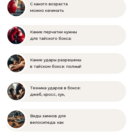
С какого возраста
можно начинать
заниматься боксом?
Полное руководство
для родителей
Какие перчатки нужны
для тайского бокса:
выбор веса и размера
Какие удары разрешены
в тайском боксе: полный
список и правила муай-
тай
Техника ударов в боксе:
джеб, кросс, хук,
апперкот для
начинающих
Виды замков для
велосипеда: как
выбрать надежную